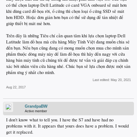
có thể chọn laptop Dell Latitude có card VGA onboard sẽ mát hơn
khi dùng card đồ họa rời, ổ cứng thì chọn loại ổ cứng SSD sẽ mát
hơn HDD. Hoặc đơn giản hơn bạn có thể sử dụng đế tản nhiệt để
giúp thiết bị mát mẻ hơn.
Trên đây là những Tiêu chí cần quan tâm khi lựa chọn laptop Dell
Latitude làm đồ họa mà cửa hàng Máy Tính Việt đang muốn chia sẻ
đến bạn. Nếu bạn cũng đang có mong muốn chọn mua cho mình sản
phẩm thuộc dòng máy này để làm đồ họa thì hãy đến nagy với cửa
hàng bán máy tính cũ chúng tôi để được tư vấn và giải đáp cụ chính
xác bởi nhân viên cửa hàng nhé. Chúc bạn sẽ lựa chọn được một sản
phẩm ưng ý nhất cho mình.
Last edited:
May 20, 2021
Aug 22, 2017
GrandpaBW
Active member
I don't know what to tell you. I have the S7 and have had no
problems with it. It appears that yours does have a problem. I would
get it replaced.