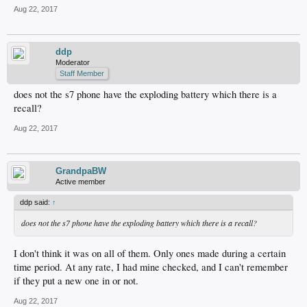
Aug 22, 2017
ddp
Moderator
Staff Member
does not the s7 phone have the exploding battery which there is a
recall?
Aug 22, 2017
GrandpaBW
Active member
ddp said:
↑
does not the s7 phone have the exploding battery which there is a recall?
I don't think it was on all of them. Only ones made during a certain
time period. At any rate, I had mine checked, and I can't remember
if they put a new one in or not.
Aug 22, 2017