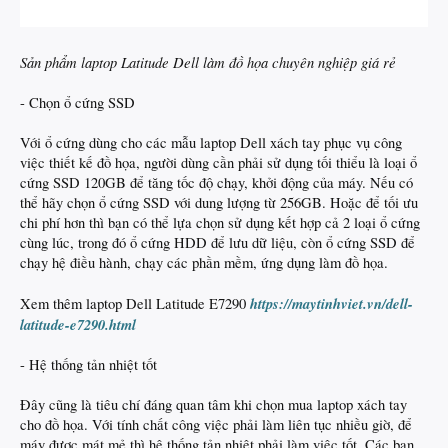
Sản phẩm laptop Latitude
Dell làm đồ họa chuyên nghiệp giá rẻ
- Chọn ổ cứng SSD
Với ổ cứng dùng cho các mẫu laptop Dell xách tay phục vụ công
việc thiết kế đồ họa, người dùng cần phải sử dụng tối thiểu là loại ổ
cứng SSD 120GB để tăng tốc độ chạy, khởi động của máy. Nếu có
thể hãy chọn ổ cứng SSD với dung lượng từ 256GB. Hoặc để tối ưu
chi phí hơn thì bạn có thể lựa chọn sử dụng kết hợp cả 2 loại ổ cứng
cùng lúc, trong đó ổ cứng HDD để lưu dữ liệu, còn ổ cứng SSD để
chạy hệ điều hành, chạy các phần mềm, ứng dụng làm đồ họa.
https://maytinhviet.vn/dell-
Xem thêm laptop Dell Latitude E7290
latitude-e7290.html
- Hệ thống tản nhiệt tốt
Đây cũng là tiêu chí đáng quan tâm khi chọn mua laptop xách tay
cho đồ họa. Với tính chất công việc phải làm liên tục nhiều giờ, để
máy được mát mẻ thì hệ thống tản nhiệt phải làm việc tốt. Các bạn