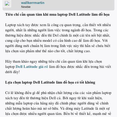
wallkerrmartin
Newbie
Tiêu chí cần quan tâm khi mua laptop Dell Latitude làm đồ họa
Laptop xách tay được xem là công cụ quan trọng, cần thiết với nhiều
người, nhất là những người làm việc trong ngành đồ họa. Trong các
thương hiệu được nhắc đến thì Del chính là một cái tên nổi bật nhất,
cung cấp cho bạn nhiều model có cấu hình cao để làm đồ họa. Với
người dùng mới chuẩn bị làm trong lĩnh vực này thì hẳn sẽ chưa biết
lựa chọn sản phẩm như thế nào cho tốt, chất lượng cao.
Hãy tham khảo ngay những tiêu chí cần quan tâm khi lựa chọn
Dell Latitude giá rẻ
laptop
làm đồ họa được nhắc đến trong bài viết
dưới đây!
Lựa chọn laptop Dell Latitude
làm đồ họa có tốt không
Có lẽ không điều gì để phủ nhận chất lượng của các sản phẩm laptop
xách tay đến từ thương hiệu Dell cả. Bởi ngay từ khi xuất hiện,
những mẫu laptop của hãng này đã chinh phục người dùng về chính
chất lượng hoàn hảo mà nó sở hữu. Và dòng máy Latitude là một sự
lựa chọn được nhiều người quan tâm. Bền bỉ về thiết kế, mạnh mẽ về