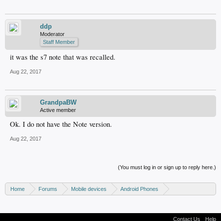
ddp
Moderator
Staff Member
it was the s7 note that was recalled.
Aug 22, 2017
GrandpaBW
Active member
Ok. I do not have the Note version.
Aug 22, 2017
(You must log in or sign up to reply here.)
Home
Forums
Mobile devices
Android Phones
Samsung discussion
Contact Us
Help