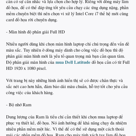
cần có sự cân nhắc và lựa chọn cho hợp lý. Riêng với dòng máy làm
đồ họa, để có thể đáp ứng tốt yêu cầu chạy các ứng dụng nặng, phần
mềm chuyên biệt thì nên chọn vi xử lý Intel Core i7 thế hệ mới cùng
card đồ họa rời chuyên dụng.
- Màn hình độ phân giải Full HD
Nhiều người dùng khi chọn màn hình laptop chỉ chú trọng đến vấn đề
màu sắc. Tuy nhiên ở dòng máy dành cho công việc đồ họa thì độ
phân giải màn hình mới là yếu tố quan trọng mà bạn cần quan tâm.
mua Dell Latitude
Độ phân giải màn hình của
đồ họa cần có từ Full
HD 1920 x 1080 pixel.
Với trang bị này những hình ảnh hiển thị sẽ có được chân thực và
sắc nét cao hơn hẳn, đảm bảo dải màu chuẩn, hỗ trợ tốt cho yêu cầu
công việc của khách hàng.
- Bộ nhớ Ram
Dung lượng của Ram là tiếu chí cần thiết khi chọn mua laptop để
phục vụ thiết kế, đồ họa. Nó ảnh hưởng để khả năng chạy đa nhiệm
nhiều phần mềm một lúc. Vì thế để có thể sử dụng một cách thoải
mái các phần mềm đồ họa, Ram cho máy tính xách tay làm đồ họa