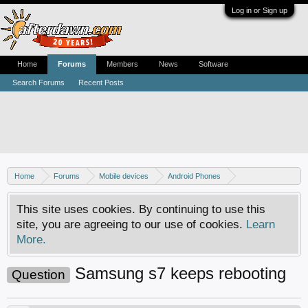
Log in or Sign up
Home
Forums
Members
News
Software
Search Forums
Recent Posts
Home
Forums
Mobile devices
Android Phones
Samsung discussion
This site uses cookies. By continuing to use this
site, you are agreeing to our use of cookies.
Learn
More.
Samsung s7 keeps rebooting
Question